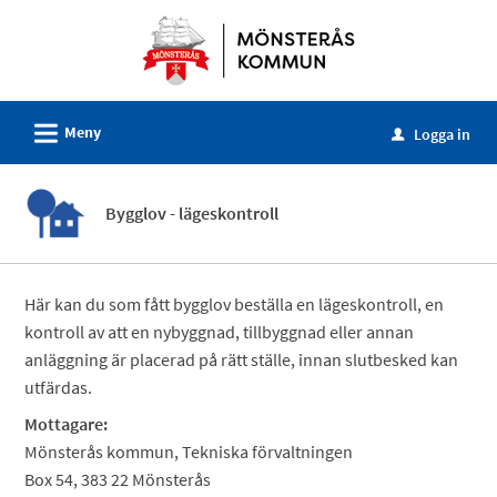
Välkommen
till
e-
tjänster
L
Meny
-
Logga in
u
Mönsterås
kommun
Bygglov - lägeskontroll
Här kan du som fått bygglov beställa en lägeskontroll, en
kontroll av att en nybyggnad, tillbyggnad eller annan
anläggning är placerad på rätt ställe, innan slutbesked kan
utfärdas.
Mottagare:
Mönsterås kommun, Tekniska förvaltningen
Box 54, 383 22 Mönsterås