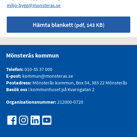
miljo-bygg@monsteras.se
Hämta blankett
(pdf, 143 KB)
Mönsterås kommun
Telefon:
010-35 37 000
E-post:
kommun@monsteras.se
Postadress:
Mönsterås kommun, Box 54, 383 22 Mönsterås
Besök oss
i kommunhuset på Kvarngatan 2
Organisationsnummer:
212000-0720