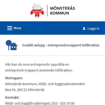
Välkommen
till
e-
tjänster
L
Meny
-
Logga in
u
Mönsterås
kommun
Enskilt avlopp - entreprenörsrapport infiltration
Här kan du som entreprenör upprätta en
entreprenörsrapport avseende infiltration.
Mottagare:
Mönsterås kommun, Miljö- och byggnadsnämnden
Box 54, 383 22 Mönsterås
Kontakt:
Miljö- och byggförvaltningen, 010 - 353 70 00