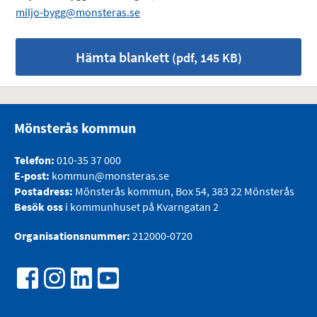
miljo-bygg@monsteras.se
Hämta blankett
(pdf, 145 KB)
Mönsterås kommun
Telefon:
010-35 37 000
E-post:
kommun@monsteras.se
Postadress:
Mönsterås kommun, Box 54, 383 22 Mönsterås
Besök oss
i kommunhuset på Kvarngatan 2
Organisationsnummer:
212000-0720