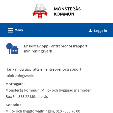
Välkommen
till
e-
tjänster
L
Meny
-
Logga in
u
Mönsterås
kommun
Enskilt avlopp - entreprenörsrapport
minireningsverk
Här kan du upprätta en entreprenörsrapport
minireningsverk.
Mottagare:
Mönsterås kommun, Miljö- och byggnadsnämnden
Box 54, 383 22 Mönsterås
Kontakt:
Miljö- och byggförvaltningen, 010 - 353 70 00