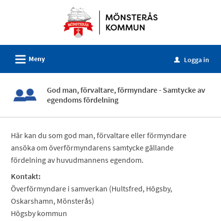
Välkommen
till
e-
tjänster
L
Meny
-
Logga in
u
Mönsterås
kommun
God man, förvaltare, förmyndare - Samtycke av
egendoms fördelning
Här kan du som god man, förvaltare eller förmyndare
ansöka om överförmyndarens samtycke gällande
fördelning av huvudmannens egendom.
Kontakt:
Överförmyndare i samverkan (Hultsfred, Högsby,
Oskarshamn, Mönsterås)
Högsby kommun