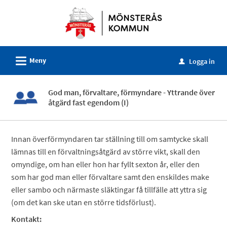
Välkommen
till
e-
tjänster
L
Meny
-
Logga in
u
Mönsterås
kommun
God man, förvaltare, förmyndare - Yttrande över
åtgärd fast egendom (I)
Innan överförmyndaren tar ställning till om samtycke skall
lämnas till en förvaltningsåtgärd av större vikt, skall den
omyndige, om han eller hon har fyllt sexton år, eller den
som har god man eller förvaltare samt den enskildes make
eller sambo och närmaste släktingar få tillfälle att yttra sig
(om det kan ske utan en större tidsförlust).
Kontakt: