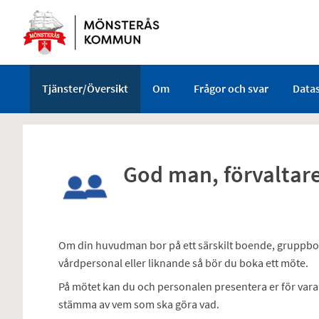
Välkommen
till
e-
tjänster
-
Tjänster/Översikt
Om
Frågor och svar
Data
Mönsterås
kommun
God man, förvaltar
Om din huvudman bor på ett särskilt boende, gruppboe
vårdpersonal eller liknande så bör du boka ett möte.
På mötet kan du och personalen presentera er för vara
stämma av vem som ska göra vad.