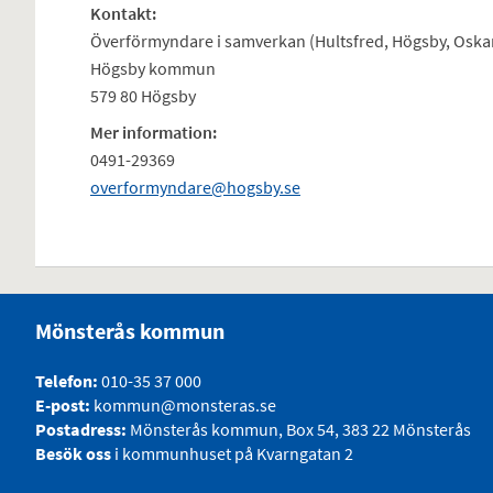
Kontakt:
Överförmyndare i samverkan (Hultsfred, Högsby, Osk
Högsby kommun
579 80 Högsby
Mer information:
0491-29369
overformyndare@hogsby.se
Mönsterås kommun
Telefon:
010-35 37 000
E-post:
kommun@monsteras.se
Postadress:
Mönsterås kommun, Box 54, 383 22 Mönsterås
Besök oss
i kommunhuset på Kvarngatan 2