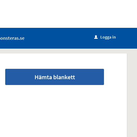
Logga in
onsteras.se
u
Hämta blankett