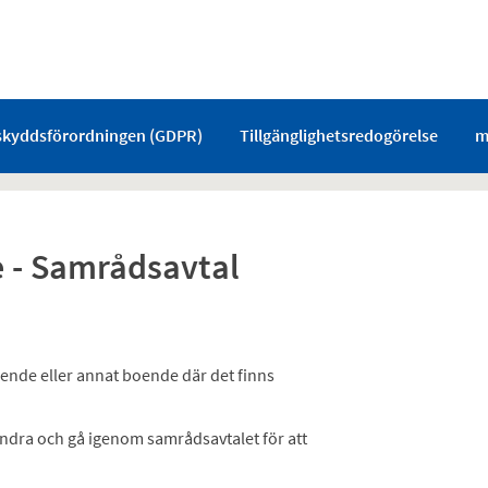
skyddsförordningen (GDPR)
Tillgänglighetsredogörelse
m
e - Samrådsavtal
nde eller annat boende där det finns
ndra och gå igenom samrådsavtalet för att