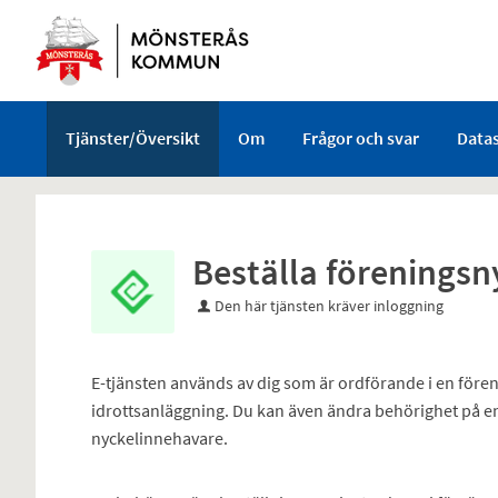
Välkommen
till
e-
tjänster
-
Tjänster/Översikt
Om
Frågor och svar
Data
Mönsterås
kommun
Beställa föreningsn
Den här tjänsten kräver inloggning
E-tjänsten används av dig som är ordförande i en förenin
idrottsanläggning. Du kan även ändra behörighet på en 
nyckelinnehavare.