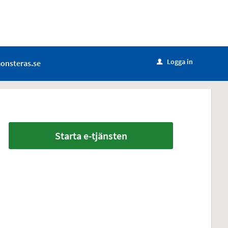
Logga in
onsteras.se
u
Starta e-tjänsten