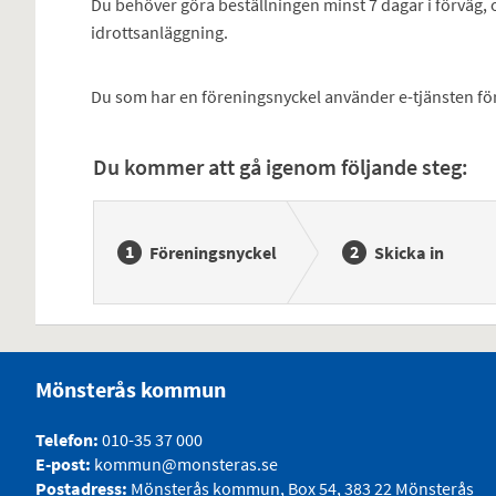
Du behöver göra beställningen minst 7 dagar i förväg,
idrottsanläggning.
Du som har en föreningsnyckel använder e-tjänsten för
Du kommer att gå igenom följande steg:
Föreningsnyckel
Skicka in
Mönsterås kommun
Telefon:
010-35 37 000
E-post:
kommun@monsteras.se
Postadress:
Mönsterås kommun, Box 54, 383 22 Mönsterås