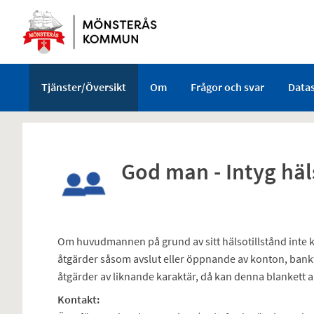
Välkommen
till
e-
tjänster
-
Tjänster/Översikt
Om
Frågor och svar
Data
Mönsterås
kommun
God man - Intyg hä
Om huvudmannen på grund av sitt hälsotillstånd inte ka
åtgärder såsom avslut eller öppnande av konton, bankfac
åtgärder av liknande karaktär, då kan denna blankett 
Kontakt: