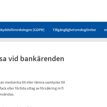
skyddsförordningen (GDPR)
Tillgänglighetsredogörelse
m
lsa vid bankärenden
n medverka till eller lämna samtycke till
k eller förtida uttag av försäkring m fl
användas.