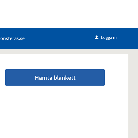
Logga in
onsteras.se
u
Hämta blankett