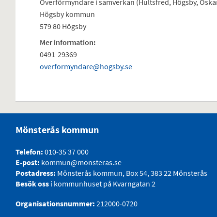
Överförmyndare i samverkan (Hultsfred, Högsby, Osk
Högsby kommun
579 80 Högsby
Mer information:
0491-29369
overformyndare@hogsby.se
Mönsterås kommun
Telefon:
010-35 37 000
E-post:
kommun@monsteras.se
Postadress:
Mönsterås kommun, Box 54, 383 22 Mönsterås
Besök oss
i kommunhuset på Kvarngatan 2
Organisationsnummer:
212000-0720