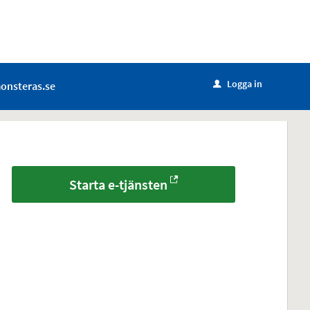
Logga in
onsteras.se
u
Starta e-tjänsten