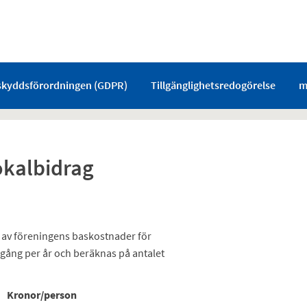
skyddsförordningen (GDPR)
Tillgänglighetsredogörelse
m
okalbidrag
 av föreningens baskostnader för
 gång per år och beräknas på antalet
Kronor/person