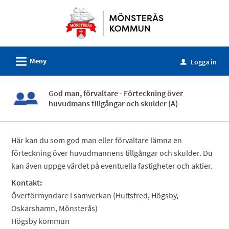
Välkommen
till
e-
tjänster
L
Meny
-
Logga in
u
Mönsterås
kommun
God man, förvaltare - Förteckning över
huvudmans tillgångar och skulder (A)
Här kan du som god man eller förvaltare lämna en
förteckning över huvudmannens tillgångar och skulder. Du
kan även uppge värdet på eventuella fastigheter och aktier.
Kontakt:
Överförmyndare i samverkan (Hultsfred, Högsby,
Oskarshamn, Mönsterås)
Högsby kommun