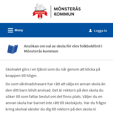
Välkommen
till
e-
tjänster
L
Meny
-
Logga in
u
Mönsterås
kommun
Ansökan om val av skola för elev folkbokförd i
Mönsterås kommun
Skolvalet görs i en tjänst som du når genom att klicka på
knappen till höger.
Du som vårdnadshavare har rätt att välja en annan skola än
den ditt barn blivit anvisad. Det är rektorn på den skola du
söker till som fattar beslut om det finns plats. Väljer du en
annan skola har barnet inte rätt till skolskjuts. Har du frågor
kring skolval vänder du dig till rektorn på den skola ni