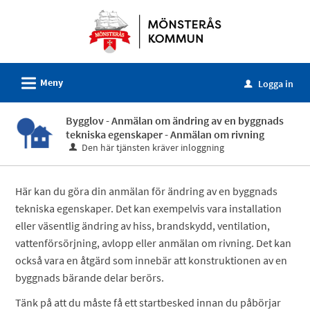
Välkommen
till
e-
tjänster
L
Meny
-
Logga in
u
Mönsterås
Bygglov - Anmälan om ändring av en byggnads
kommun
tekniska egenskaper - Anmälan om rivning
Den här tjänsten kräver inloggning
Här kan du göra din anmälan för ändring av en byggnads
tekniska egenskaper. Det kan exempelvis vara installation
eller väsentlig ändring av hiss, brandskydd, ventilation,
vattenförsörjning, avlopp eller anmälan om rivning. Det kan
också vara en åtgärd som innebär att konstruktionen av en
byggnads bärande delar berörs.
Tänk på att du måste få ett startbesked innan du påbörjar