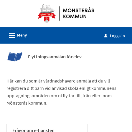
Välkommen
till
e-
tjänster
L
Meny
-
Logga in
u
Mönsterås
kommun
Flyttningsanmälan för elev
Här kan du som är vårdnadshavare anmäla att du vill
registrera ditt barn vid anvisad skola enligt kommunens
upptagningsområden om ni flyttar till, från eller inom
Mönsterås kommun.
Frågor om e-tjänsten