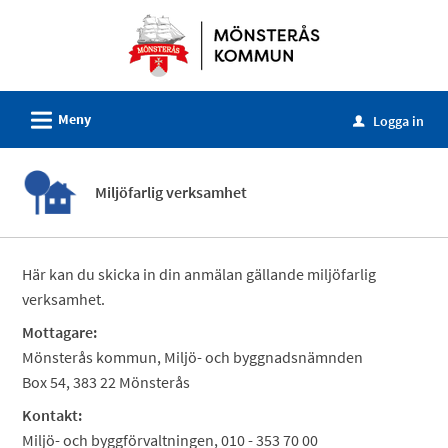
Välkommen
till
e-
tjänster
L
Meny
-
Logga in
u
Mönsterås
kommun
Miljöfarlig verksamhet
Här kan du skicka in din anmälan gällande miljöfarlig
verksamhet.
Mottagare:
Mönsterås kommun, Miljö- och byggnadsnämnden
Box 54, 383 22 Mönsterås
Kontakt:
Miljö- och byggförvaltningen, 010 - 353 70 00