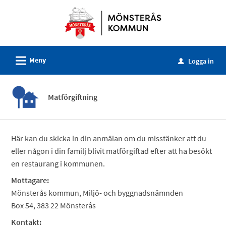
Välkommen
till
e-
tjänster
L
Meny
-
Logga in
u
Mönsterås
kommun
Matförgiftning
Här kan du skicka in din anmälan om du misstänker att du
eller någon i din familj blivit matförgiftad efter att ha besökt
en restaurang i kommunen.
Mottagare:
Mönsterås kommun, Miljö- och byggnadsnämnden
Box 54, 383 22 Mönsterås
Kontakt: