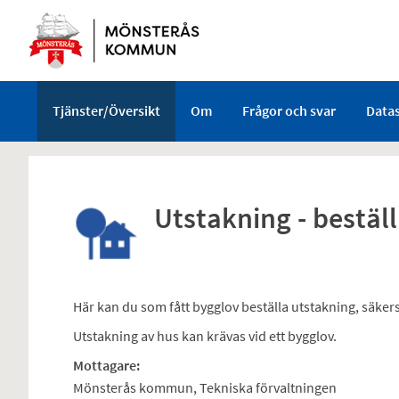
Välkommen
till
e-
tjänster
-
Tjänster/Översikt
Om
Frågor och svar
Data
Mönsterås
kommun
Utstakning - bestäl
Här kan du som fått bygglov beställa utstakning, säkerstä
Utstakning av hus kan krävas vid ett bygglov.
Mottagare:
Mönsterås kommun, Tekniska förvaltningen