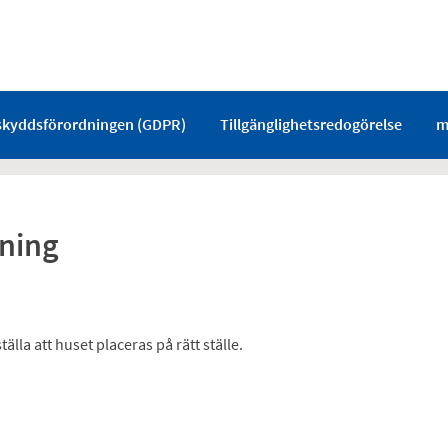
skyddsförordningen (GDPR)
Tillgänglighetsredogörelse
m
lning
lla att huset placeras på rätt ställe.