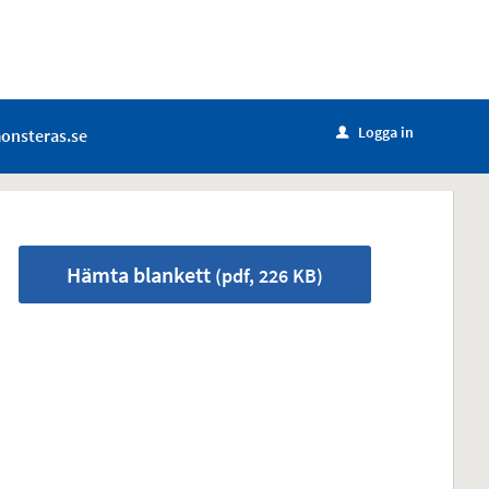
Logga in
onsteras.se
u
Hämta blankett
(pdf, 226 KB)