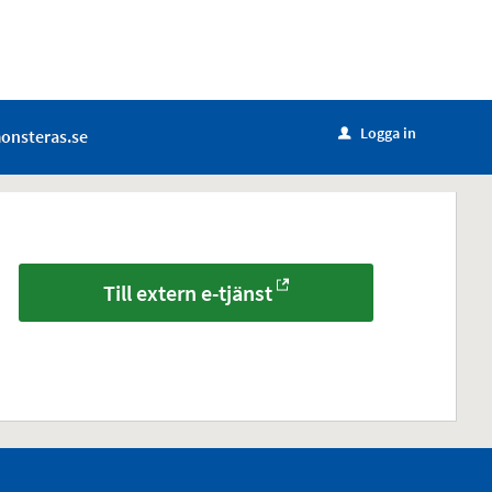
Logga in
onsteras.se
u
Till extern e-tjänst