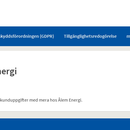
skyddsförordningen (GDPR)
Tillgänglighetsredogörelse
m
nergi
ch kunduppgifter med mera hos Ålem Energi.