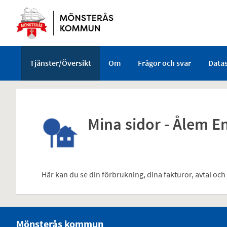
Välkommen
till
e-
tjänster
-
Tjänster/Översikt
Om
Frågor och svar
Data
Mönsterås
kommun
Mina sidor - Ålem E
Här kan du se din förbrukning, dina fakturor, avtal o
Mönsterås kommun