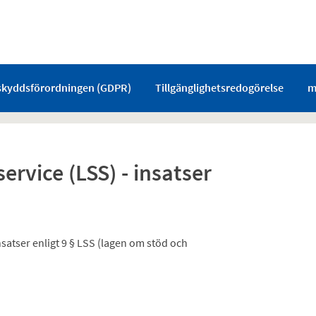
skyddsförordningen (GDPR)
Tillgänglighetsredogörelse
m
rvice (LSS) - insatser
atser enligt 9 § LSS (lagen om stöd och