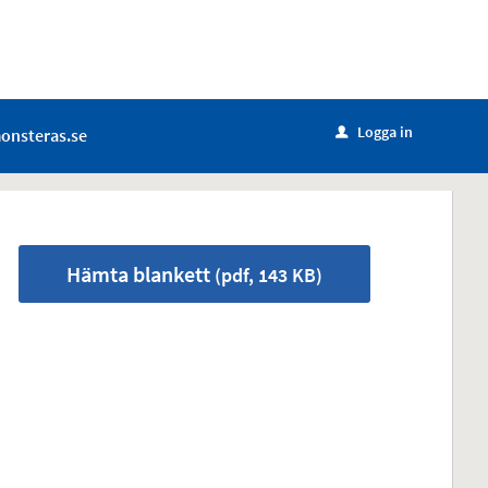
Logga in
onsteras.se
u
Hämta blankett
(pdf, 143 KB)