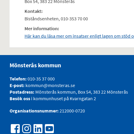
Box 54, 383 22 Mönsterås
Kontakt:
Biståndsenheten, 010-353 70 00
Mer information:
Här kan du läsa mer om insatser enligt lagen om stöd o
Mönsterås kommun
Telefon:
010-35 37 000
E-post:
kommun@monsteras.se
Postadress:
Mönsterås kommun, Box 54, 383 22 Mönsterås
Besök oss
i kommunhuset på Kvarngatan 2
Organisationsnummer:
212000-0720