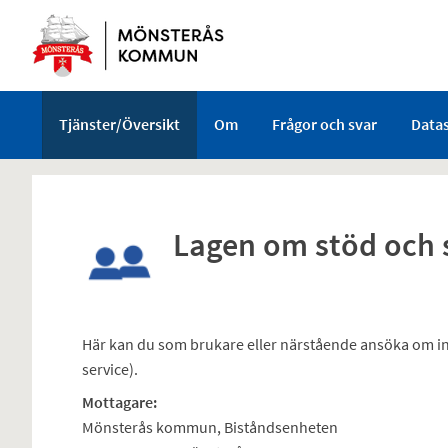
Välkommen
till
e-
tjänster
-
Tjänster/Översikt
Om
Frågor och svar
Data
Mönsterås
kommun
Lagen om stöd och se
Här kan du som brukare eller närstående ansöka om ins
service).
Mottagare:
Mönsterås kommun, Biståndsenheten