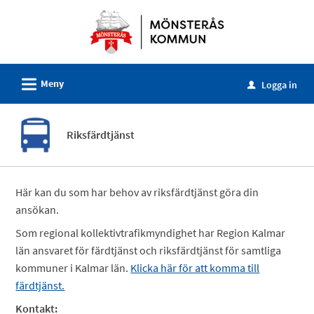
Välkommen
till
e-
tjänster
L
Meny
-
Logga in
u
Mönsterås
kommun
Riksfärdtjänst
Här kan du som har behov av riksfärdtjänst göra din
ansökan.
Som regional kollektivtrafikmyndighet har Region Kalmar
län ansvaret för färdtjänst och riksfärdtjänst för samtliga
kommuner i Kalmar län.
Klicka här för att komma till
färdtjänst.
Kontakt: